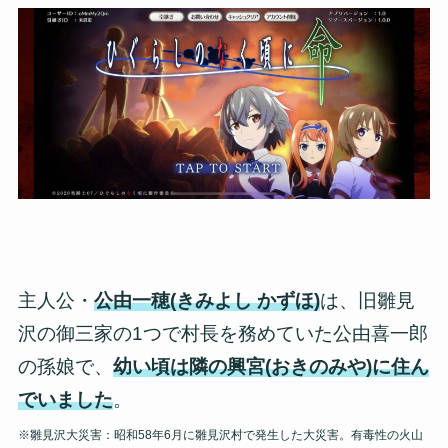
主人公・
公由一穂(きみよし かずほ)
は、旧雛見
沢の御三家の1つで村長を務めていた公由喜一郎
の孫娘で、
幼い頃は隣の興宮(おきのみや)に住ん
でいました
。
※雛見沢大災害：昭和58年6月に雛見沢村で発生した大災害。有毒性の火山