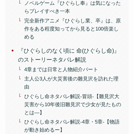
ノベルゲーム『ひぐらし奉』は気になった
らプレイすべき一本
完全新作アニメ『ひぐらし業、卒』は、原
作をある程度知ってから見ると100倍楽し
める
『ひぐらしのなく頃に 命(ひぐらし命)』
のストーリーネタバレ解説
4章までは日常と人物紹介パート
主人公3人が大災害後の雛見沢を訪れた理
由
ひぐらし命ネタバレ解説-冒頭-【雛見沢大
災害から10年後旧雛見沢で少女が見たもの
とは―】
ひぐらし命ネタバレ解説-4章・5章-【物語
が動き始めるー】