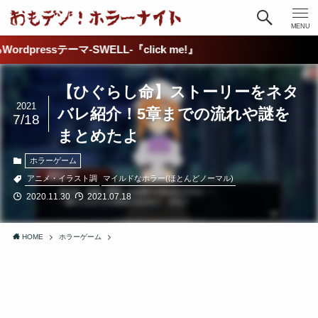
MENU
SWELL-『click me!』
【ひぐらし命】ストーリーをネタ
2021
バレ紹介！5章までの流れや謎を
7/18
まとめたよ
ホラーゲーム
アニメ・イラスト調
マイルドなホラー(ほとんどノーマル)
2020.11.30
2021.07.18
HOME
ホラーゲーム