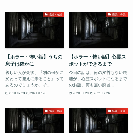
怪談・奇談
怪談・奇談
【ホラー・怖い話】うちの
【ホラー・怖い話】心霊ス
息子は確かに
ポットができるまで
親しい人が死後、『別の何かに
今日の話は、何の変哲もない廃
変わって迎えに来ること』って
墟が、心霊スポットになるまで
あるのでしょうか。そ...
のお話。何も無い廃墟...
2020.07.23
2021.07.28
2020.07.23
2021.07.26
怪談・奇談
怪談・奇談