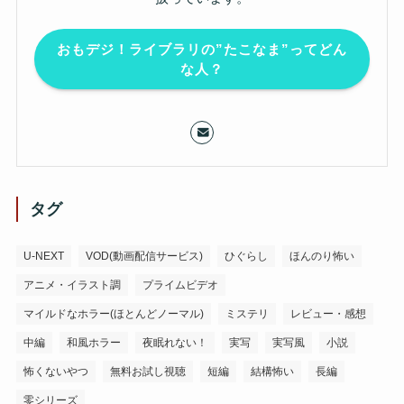
おもデジ！ライブラリの”たこなま”ってどん
な人？
タグ
U-NEXT
VOD(動画配信サービス)
ひぐらし
ほんのり怖い
アニメ・イラスト調
プライムビデオ
マイルドなホラー(ほとんどノーマル)
ミステリ
レビュー・感想
中編
和風ホラー
夜眠れない！
実写
実写風
小説
怖くないやつ
無料お試し視聴
短編
結構怖い
長編
零シリーズ