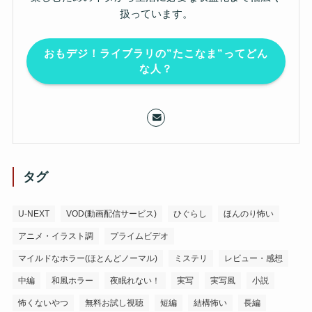
扱っています。
おもデジ！ライブラリの”たこなま”ってどん
な人？
タグ
U-NEXT
VOD(動画配信サービス)
ひぐらし
ほんのり怖い
アニメ・イラスト調
プライムビデオ
マイルドなホラー(ほとんどノーマル)
ミステリ
レビュー・感想
中編
和風ホラー
夜眠れない！
実写
実写風
小説
怖くないやつ
無料お試し視聴
短編
結構怖い
長編