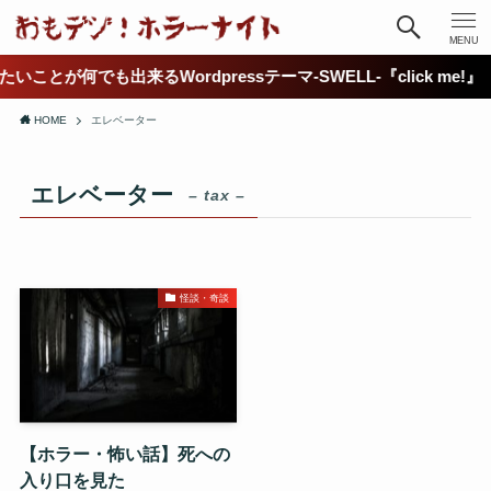
MENU
たいことが何でも出来るWordpressテーマ-SWELL-『click me!』
HOME
エレベーター
エレベーター
– tax –
怪談・奇談
【ホラー・怖い話】死への
入り口を見た